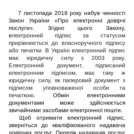
7 листопада 2018 року набув чинності
Закон України «Про електронні довірчі
послуги». Згідно цього Закону,
е
лектронний підпис за статусом
прирівнюється до власноручного підпису
або печатки. В Україні електронний підпис
має юридичну силу з 2003 року.
Електронний документ, підписаний
електронним підписом, має таку ж
юридичну силу, як паперовий документ з
підписом уповноваженої особи та
печаткою.
Обмін електронними
документами може здійснюється
звичайними засобами електронної пошти.
Щоб отримати електронний підпис,
зверніться до кваліфікованого надавача
довірчих послуг. Перелік надавачів послуг