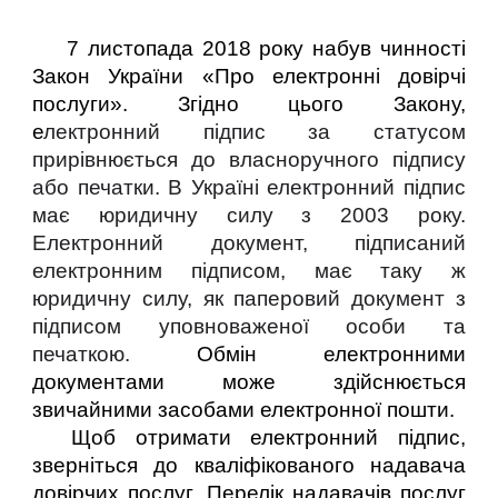
7 листопада 2018 року набув чинності
Закон України «Про електронні довірчі
послуги». Згідно цього Закону,
е
лектронний підпис за статусом
прирівнюється до власноручного підпису
або печатки. В Україні електронний підпис
має юридичну силу з 2003 року.
Електронний документ, підписаний
електронним підписом, має таку ж
юридичну силу, як паперовий документ з
підписом уповноваженої особи та
печаткою.
Обмін електронними
документами може здійснюється
звичайними засобами електронної пошти.
Щоб отримати електронний підпис,
зверніться до кваліфікованого надавача
довірчих послуг. Перелік надавачів послуг