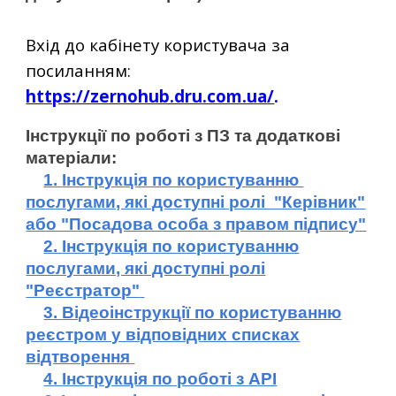
Вхід до кабінету користувача за
посиланням:
https://zernohub.dru.com.ua/
.
Інструкції по роботі з ПЗ та додаткові
матеріали:
1.
Інструкція по користуванню
послугами, які доступні ролі "Керівник"
або "Посадова особа з правом підпису"
2.
Інструкція по користуванню
послугами, які доступні ролі
"Реєстратор"
3.
Відеоінструкції по користуванню
реєстром у відповідних списках
відтворення
4.
Інструкція по роботі з АРІ