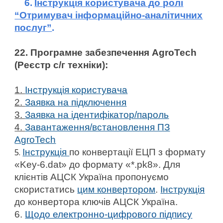
6.
Інструкція користувача до ролі
“Отримувач інформаційно-аналітичних
послуг”
.
22. Програмне забезпечення AgroTech
(Реєстр с/г техніки):
1.
Інструкція користувача
2.
Заявка на підключення
3.
Заявка на ідентифікатор/пароль
4.
Завантаження/встановлення ПЗ
AgroTech
5.
Інструкція
по конвертації ЕЦП з формату
«Key-6.dat» до формату «*.pk8». Для
клієнтів АЦСК Україна пропонуємо
скористатись
цим конвертором
.
Інструкція
до конвертора ключів АЦСК Україна.
6.
Щодо електронно-цифрового підпису