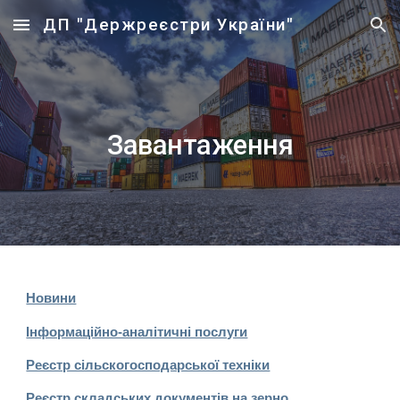
ДП "Держреєстри України"
Skip to main content
Skip to navigation
Завантаження
Новини
Інформаційно-аналітичні послуги
Реєстр сільскогосподарської техніки
Реєстр складських документів на зерно